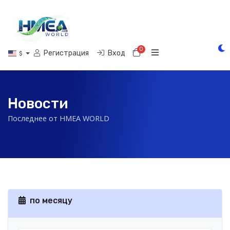
0
Корзина
Регистрация
Вход
$
Новости
Последнее от HMEA WORLD
по месяцу