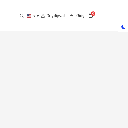
0
Səbət
Qeydiyyat
Giriş
$