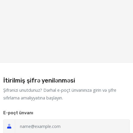
İtirilmiş şifrə yenilənməsi
Şifrənizi unutdunuz? Dərhal e-poçt ünvanınıza girin və şifre
sıfırlama əməliyyatına başlayın.
E-poçt ünvanı