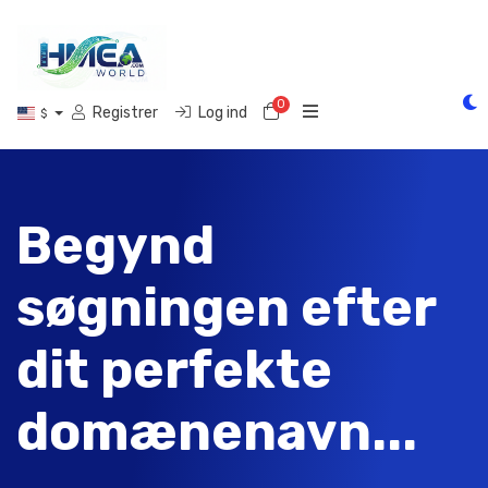
0
Bestillingskurv
Registrer
Log ind
$
Begynd
søgningen efter
dit perfekte
domænenavn...