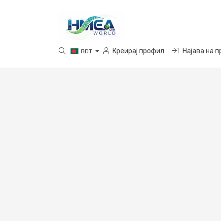
Креирај профил
Најава на 
BDT