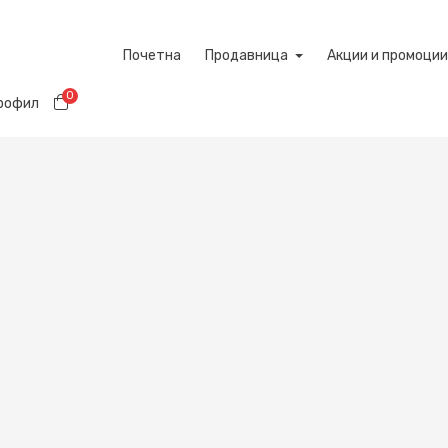
Почетна
Продавница
Акции и промоции
0
Потрошувачка кошничка
профил