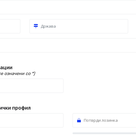
мации
е означени со *)
ички профил