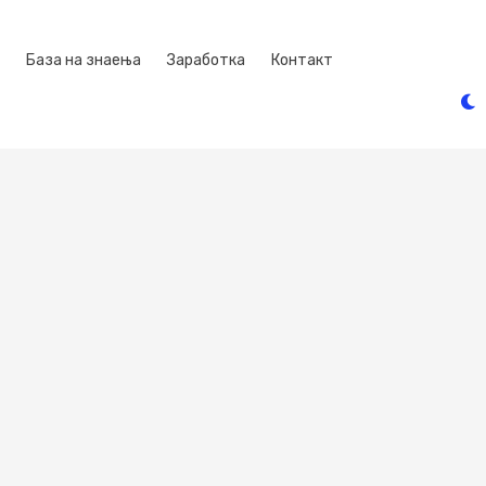
База на знаења
Заработка
Контакт