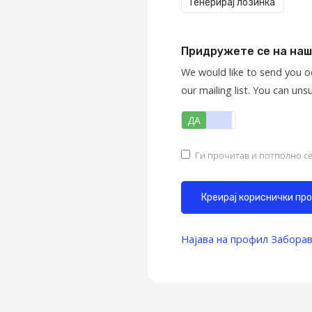
Генерирај лозинка
Придружете се на наш
We would like to send you o
our mailing list. You can uns
ДА
НЕ
Ги прочитав и потполно се
Најава на профил
Заборав