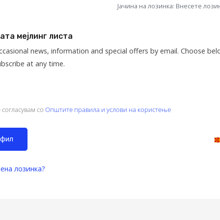
Јачина на лозинка: Внесете лози
ата мејлинг листа
ccasional news, information and special offers by email. Choose be
ubscribe at any time.
 согласувам со
Општите правила и услови на користење
ена лозинка?