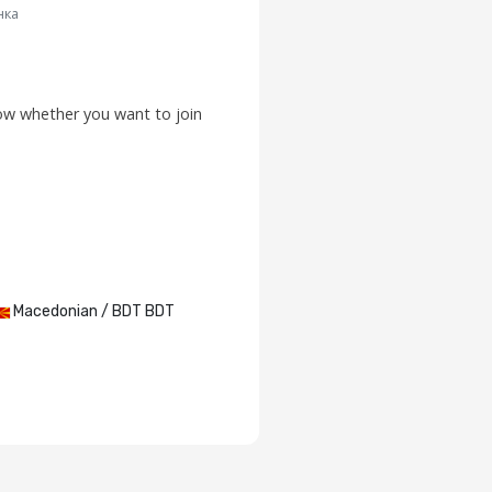
нка
low whether you want to join
Macedonian / BDT BDT