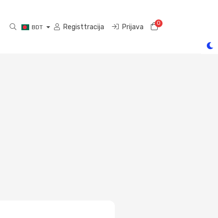
0
Košarica
Registtracija
Prijava
BDT